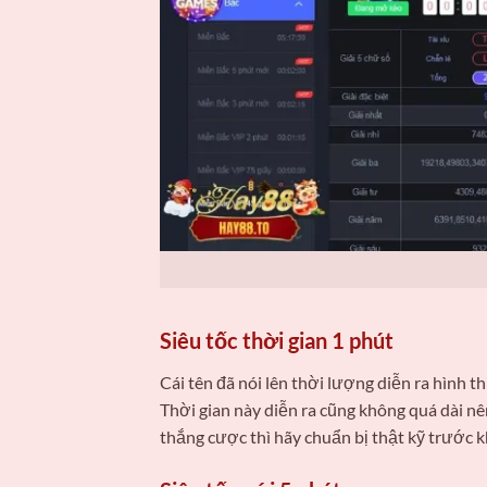
Siêu tốc thời gian 1 phút
Cái tên đã nói lên thời lượng diễn ra hình
Thời gian này diễn ra cũng không quá dài nê
thắng cược thì hãy chuẩn bị thật kỹ trước k