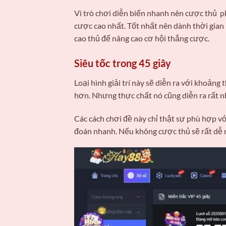
Vì trò chơi diễn biến nhanh nên cược thủ ph
cược cao nhất. Tốt nhất nên dành thời gian 
cao thủ để nâng cao cơ hội thắng cược.
Siêu tốc trong 45 giây
Loại hình giải trí này sẽ diễn ra với khoảng
hơn. Nhưng thực chất nó cũng diễn ra rất n
Các cách chơi đề này chỉ thật sự phù hợp 
đoán nhanh. Nếu không cược thủ sẽ rất dễ nh