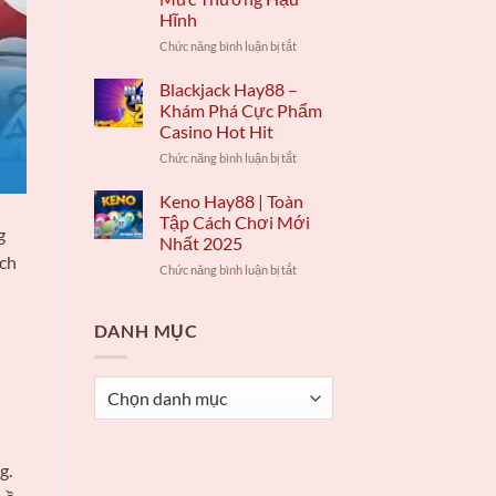
Kỹ
Em
Hĩnh
Năng
Trở
Chức năng bình luận bị tắt
ở
Thành
Tất
Dân
Tần
Blackjack Hay88 –
Cược
Tật
Khám Phá Cực Phẩm
Chuyên
Về
Casino Hot Hit
Nghiệp
Baccarat
Chức năng bình luận bị tắt
ở
Hay88
Blackjack
Với
Hay88
Mức
Keno Hay88 | Toàn
–
Thưởng
Tập Cách Chơi Mới
g
Khám
Hậu
Nhất 2025
Phá
Hĩnh
ách
Chức năng bình luận bị tắt
ở
Cực
Keno
Phẩm
Hay88
Casino
|
DANH MỤC
Hot
Toàn
Hit
Tập
Cách
Danh
Chơi
mục
Mới
Nhất
2025
g.