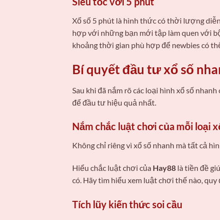
Siêu tốc với 5 phút
Xổ số 5 phút là hình thức có thời lượng diễ
hợp với những bạn mới tập làm quen với bộ 
khoảng thời gian phù hợp để newbies có th
Bí quyết đầu tư xổ số nh
Sau khi đã nắm rõ các loại hình xổ số nhanh
để đầu tư hiệu quả nhất.
Nắm chắc luật chơi của mỗi loại x
Không chỉ riêng vì xổ số nhanh mà tất cả hìn
Hiểu chắc luật chơi của
Hay88
là tiền đề g
có. Hãy tìm hiểu xem luật chơi thế nào, quy 
Tích lũy kiến thức soi cầu