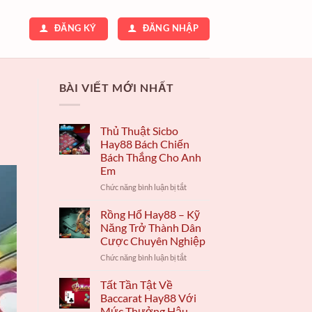
ĐĂNG KÝ
ĐĂNG NHẬP
BÀI VIẾT MỚI NHẤT
Thủ Thuật Sicbo
Hay88 Bách Chiến
Bách Thắng Cho Anh
Em
Chức năng bình luận bị tắt
ở
Thủ
Thuật
Rồng Hổ Hay88 – Kỹ
Sicbo
Năng Trở Thành Dân
Hay88
Cược Chuyên Nghiệp
Bách
Chức năng bình luận bị tắt
ở
Chiến
Rồng
Bách
Hổ
Thắng
Tất Tần Tật Về
Hay88
Cho
Baccarat Hay88 Với
–
Anh
Mức Thưởng Hậu