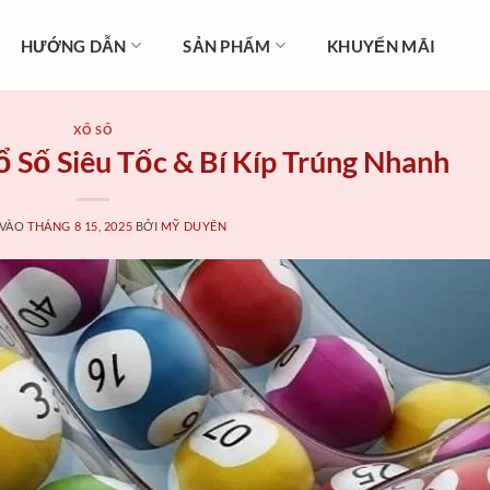
HƯỚNG DẪN
SẢN PHẨM
KHUYẾN MÃI
XỔ SỐ
 Số Siêu Tốc & Bí Kíp Trúng Nhanh
 VÀO
THÁNG 8 15, 2025
BỞI
MỸ DUYÊN