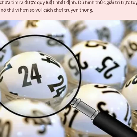
 chưa tìm ra được quy luật nhất định. Dù hình thức giải trí trực t
nó thú vị hơn so với cách chơi truyền thống.