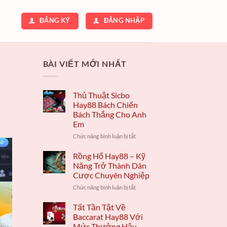
ĐĂNG KÝ
ĐĂNG NHẬP
BÀI VIẾT MỚI NHẤT
Thủ Thuật Sicbo
Hay88 Bách Chiến
Bách Thắng Cho Anh
Em
Chức năng bình luận bị tắt
ở
Thủ
Thuật
Rồng Hổ Hay88 – Kỹ
Sicbo
Năng Trở Thành Dân
Hay88
Cược Chuyên Nghiệp
Bách
Chức năng bình luận bị tắt
ở
Chiến
Rồng
Bách
Hổ
Thắng
Tất Tần Tật Về
Hay88
Cho
Baccarat Hay88 Với
–
Anh
Mức Thưởng Hậu