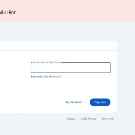
hận lệnh.