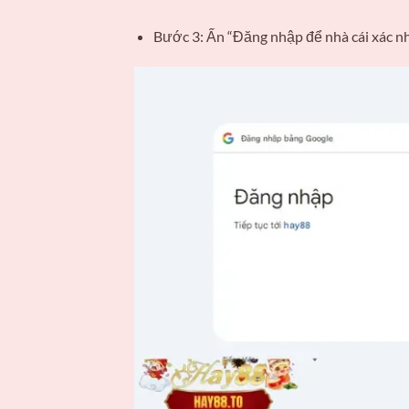
Bước 3: Ấn “Đăng nhập để nhà cái xác n