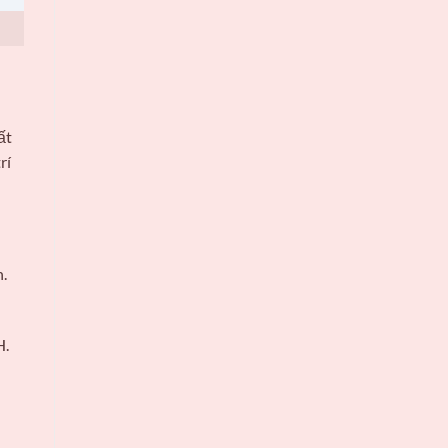
ất
rí
.
H.