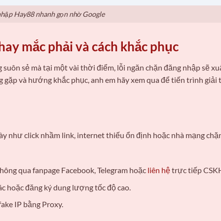
hập Hay88 nhanh gọn nhờ Google
hay mắc phải và cách khắc phục
g suôn sẻ mà tại một vài thời điểm, lỗi ngăn chặn đăng nhập sẽ xu
gặp và hướng khắc phục, anh em hãy xem qua để tiến trình giải t
y như click nhầm link, internet thiếu ổn định hoặc nhà mạng chặn
 thông qua fanpage Facebook, Telegram hoặc
liên hệ
trực tiếp CSK
hác hoặc đăng ký dung lượng tốc độ cao.
fake IP bằng Proxy.