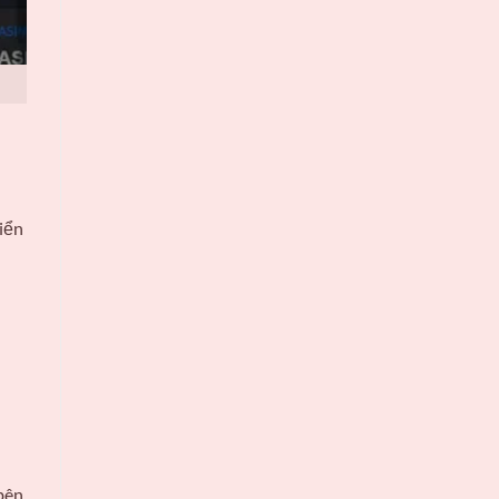
iển
bên