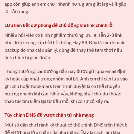
app còn giúp anh em chơi nhanh hơn, giảm giật lag và ít gặp
lỗi tải trang.
Lưu liên kết dự phòng để chủ động khi link chính lỗi
Nhiều hội viên có kinh nghiệm thường lưu lại sẵn 2-3 link
phụ được cung cấp bởi hệ thống Hay 88. Đây là các domain
backup do nhà cái quản lý, dùng để thay thế tạm thời nếu
link chính bị gián đoạn.
Thông thường, các đường dẫn này được gửi qua email định
kỳ hoặc cập nhật trong nhóm nội bộ. Anh em chỉ cần lưu vào
ghi chú hoặc bookmark trên trình duyệt là có thể chuyển
hướng nhanh khi cần. Nhờ vậy, không phải chờ đợi hoặc
thao tác tìm kiếm lại từ đầu mỗi khi có sự cố xảy ra.
Tùy chỉnh DNS để vượt chặn từ nhà mạng
Một số dân chơi rành kỹ thuật có thể chỉnh DNS trên thiết bị
để vượt qua lớp chặn của nhà mạng. Đây là cách làm khá