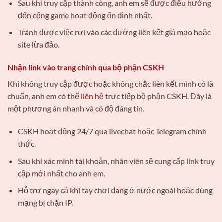
Sau khi truy cập thành công, anh em sẽ được điều hướng
đến cổng game hoạt động ổn định nhất.
Tránh được việc rơi vào các đường liên kết giả mạo hoặc
site lừa đảo.
Nhận link vào trang chính qua bộ phận CSKH
Khi không truy cập được hoặc không chắc liên kết mình có là
chuẩn, anh em có thể
liên hệ
trực tiếp bộ phận CSKH. Đây là
một phương án nhanh và có độ đáng tin.
CSKH hoạt động 24/7 qua livechat hoặc Telegram chính
thức.
Sau khi xác minh tài khoản, nhân viên sẽ cung cấp link truy
cập mới nhất cho anh em.
Hỗ trợ ngay cả khi tay chơi đang ở nước ngoài hoặc dùng
mạng bị chặn IP.