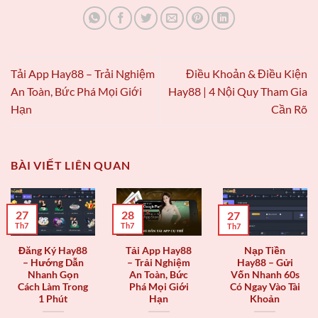
Tải App Hay88 – Trải Nghiệm
Điều Khoản & Điều Kiện
An Toàn, Bức Phá Mọi Giới
Hay88 | 4 Nội Quy Tham Gia
Hạn
Cần Rõ
BÀI VIẾT LIÊN QUAN
27
28
27
Th7
Th7
Th7
Đăng Ký Hay88
Tải App Hay88
Nạp Tiền
– Hướng Dẫn
– Trải Nghiệm
Hay88 – Gửi
Nhanh Gọn
An Toàn, Bức
Vốn Nhanh 60s
Cách Làm Trong
Phá Mọi Giới
Có Ngay Vào Tài
1 Phút
Hạn
Khoản