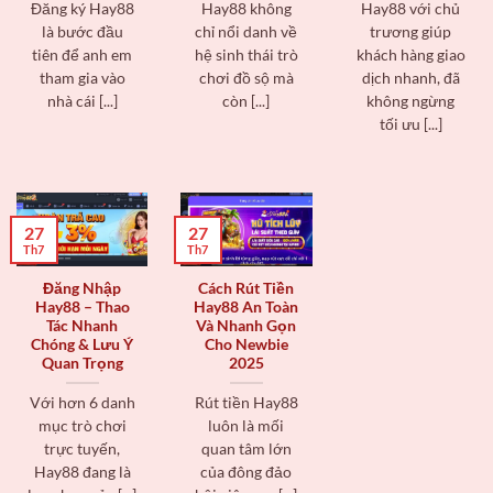
Đăng ký Hay88
Hay88 không
Hay88 với chủ
là bước đầu
chỉ nổi danh về
trương giúp
tiên để anh em
hệ sinh thái trò
khách hàng giao
tham gia vào
chơi đồ sộ mà
dịch nhanh, đã
nhà cái [...]
còn [...]
không ngừng
tối ưu [...]
27
27
Th7
Th7
Đăng Nhập
Cách Rút Tiền
Hay88 – Thao
Hay88 An Toàn
Tác Nhanh
Và Nhanh Gọn
Chóng & Lưu Ý
Cho Newbie
Quan Trọng
2025
Với hơn 6 danh
Rút tiền Hay88
mục trò chơi
luôn là mối
trực tuyến,
quan tâm lớn
Hay88 đang là
của đông đảo