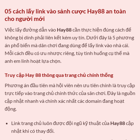
05 cách lấy link vào sảnh cược Hay88 an toàn
cho người mới
Việc lấy đường dẫn vào
Hay88
cần thực hiện đúng cách để
không bị dính phải liên kết kém uy tín. Dưới đây là 5 phương
án phổ biến mà dân chơi đang dùng để lấy link vào nhà cái.
Mỗi cách đều có ưu nhược riêng, tùy tình huống cụ thể mà
anh em linh hoạt lựa chọn.
Truy cập Hay 88 thông qua trang chủ chính thống
Phương án đầu tiên mà hội viên nên ưu tiên chính là truy cập
trực tiếp vào trang chủ chính thức của sân chơi. Đây là nguồn
cập nhật nhanh và chính xác nhất các domain đang hoạt
động.
Link trang chủ luôn được đội ngũ kỹ thuật của
Hay88
cập
nhật khi có thay đổi.