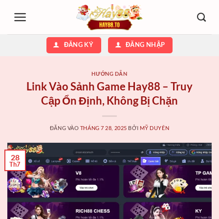
Bỏ
qua
nội
dung
ĐĂNG KÝ
ĐĂNG NHẬP
HƯỚNG DẪN
Link Vào Sảnh Game Hay88 – Truy
Cập Ổn Định, Không Bị Chặn
ĐĂNG VÀO
THÁNG 7 28, 2025
BỞI
MỸ DUYÊN
28
Th7