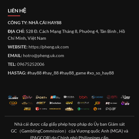
LIÊN HỆ
CÔNG TY: NHÀ CÁI HAY88
ĐỊA CHỈ:
528 Đ. Cách Mạng Tháng 8, Phưởng 4, Tân Bình , Hồ
Chí Minh, Việt Nam
WEBSITE:
https://pheng.uk.com
EMAIL:
hotro@pheng.uk.com
TEL:
09675252006
HASTAG:
#hay88 #hay_88 #hay88_game #xo_so_hay88
Nhà cái được cấp giấy phép hợp pháp do Ủy ban Giám sát
GC（GamblingCommission）của Vương quốc Anh (MGA) và
(PAGCOR) do Chính phủ Philippines cấp.