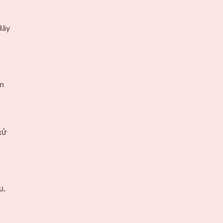
Hãy
ến
xử
ụ,