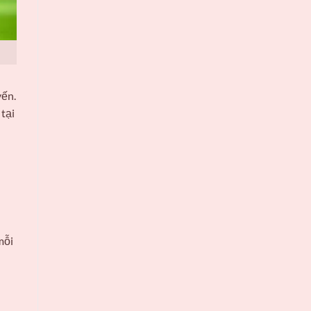
yến.
tại
mỗi