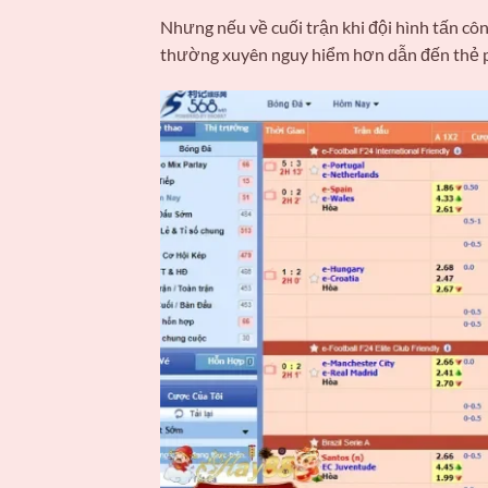
Nhưng nếu về cuối trận khi đội hình tấn cô
thường xuyên nguy hiểm hơn dẫn đến thẻ 