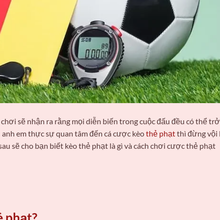
chơi sẽ nhận ra rằng mọi diễn biến trong cuộc đấu đều có thể trở
u anh em thực sự quan tâm đến cá cược kèo
thẻ phạt
thì đừng vội
sau sẽ cho bạn biết kèo thẻ phạt là gì và cách chơi cược thẻ phạt
ẻ phạt?